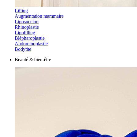
Lifting
Augmentation mammaire
Liposuccion
Rhinoplastie
Lipofilling
Blépharoplastie
Abdominoplastie
Bodytite
Beauté & bien-être