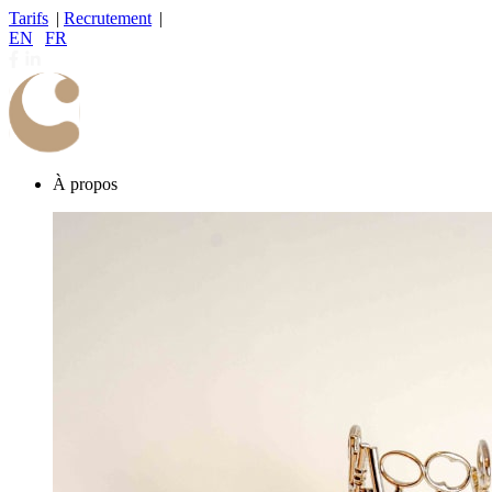
Tarifs
|
Recrutement
|
EN
|
FR
À propos