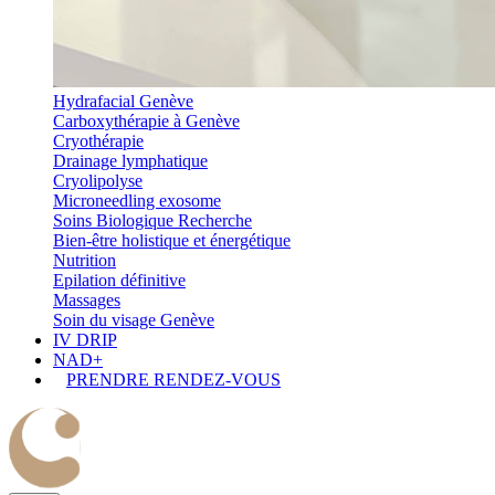
Hydrafacial Genève
Carboxythérapie à Genève
Cryothérapie
Drainage lymphatique
Cryolipolyse
Microneedling exosome
Soins Biologique Recherche
Bien-être holistique et énergétique
Nutrition
Epilation définitive
Massages
Soin du visage Genève
IV DRIP
NAD+
PRENDRE RENDEZ-VOUS