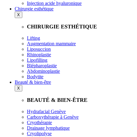
Injection acide hyaluronique
Chirurgie esthétique
X
CHIRURGIE ESTHÉTIQUE
Lifting
Augmentation mammaire
Liposuccion
Rhinoplastie
Lipofilling
Blépharoplastie
Abdominoplastie
Bodytite
Beauté & bien-être
X
BEAUTÉ & BIEN-ÊTRE
Hydrafacial Genève
Carboxythérapie à Genève
Cryothérapie
Drainage lymphatique
Cryolipolyse