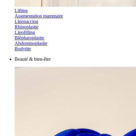
Lifting
Augmentation mammaire
Liposuccion
Rhinoplastie
Lipofilling
Blépharoplastie
Abdominoplastie
Bodytite
Beauté & bien-être