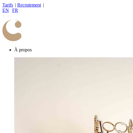
Tarifs
|
Recrutement
|
EN
|
FR
À propos