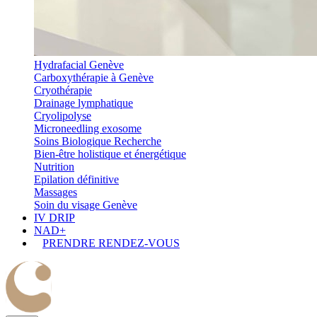
Hydrafacial Genève
Carboxythérapie à Genève
Cryothérapie
Drainage lymphatique
Cryolipolyse
Microneedling exosome
Soins Biologique Recherche
Bien-être holistique et énergétique
Nutrition
Epilation définitive
Massages
Soin du visage Genève
IV DRIP
NAD+
PRENDRE RENDEZ-VOUS