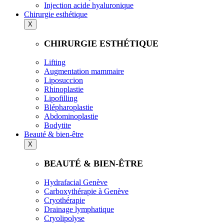
Injection acide hyaluronique
Chirurgie esthétique
X
CHIRURGIE ESTHÉTIQUE
Lifting
Augmentation mammaire
Liposuccion
Rhinoplastie
Lipofilling
Blépharoplastie
Abdominoplastie
Bodytite
Beauté & bien-être
X
BEAUTÉ & BIEN-ÊTRE
Hydrafacial Genève
Carboxythérapie à Genève
Cryothérapie
Drainage lymphatique
Cryolipolyse